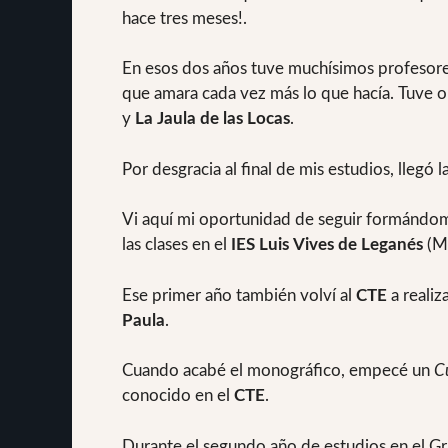
hace tres meses!.
En esos dos años tuve muchísimos profesore
que amara cada vez más lo que hacía. Tuve o
y
La Jaula de las Locas
.
Por desgracia al final de mis estudios, lleg
Vi aquí mi oportunidad de seguir formándom
las clases en el
IES Luis Vives de Leganés
(Ma
Ese primer año también volví al
CTE
a realiz
Paula
.
Cuando acabé el monográfico, empecé un
C
conocido en el
CTE
.
Durante el segundo año de estudios en el Gra