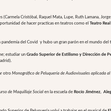
s (Carmela Cristóbal, Raquel Mata, Lupe, Ruth Lamana, Jorge
portunidad de hacer practicas en teatros como el
Teatro Real
ó la pandemia del Covid y hubo un gran parón en el mundo del 
e; estudiar un
Grado Superior de Estilismo y Dirección de P
drid).
ar otro
Monográfico de Peluquería de Audiovisuales aplicada al
urso de Maquillaje Social
en la escuela de
Rocío Jiménez
,
Ale
do Superior de Peluquería volví a trabajar en el musical de
E