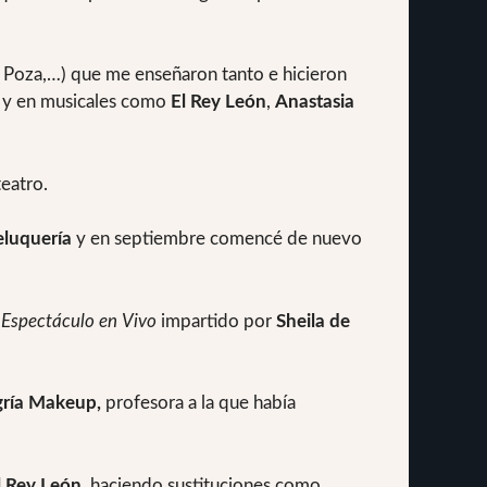
 Poza,…) que me enseñaron tanto e hicieron
y en musicales como
El Rey León
,
Anastasia
teatro.
eluquería
y en septiembre comencé de nuevo
 Espectáculo en Vivo
impartido por
Sheila de
gría Makeup,
profesora a la que había
l Rey León
, haciendo sustituciones como